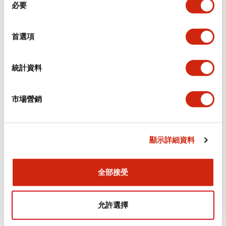
環境規範
必要
意
選
功能規格
擇
首選項
機械規格
統計資料
安裝和安裝規範
市場營銷
顯示詳細資料
文件和檔案
全部接受
型錄和宣傳手冊
認證與標準
允許選擇
Flush Silhouette LW系列 控制元件 (英文版)