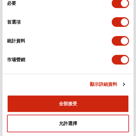
環境規範
必要
意
選
功能規格
擇
首選項
機械規格
統計資料
安裝和安裝規範
市場營銷
顯示詳細資料
文件和檔案
全部接受
型錄和宣傳手冊
CAD檔
認證與標準
允許選擇
Flush Silhouette LW系列 控制元件 (英文版)