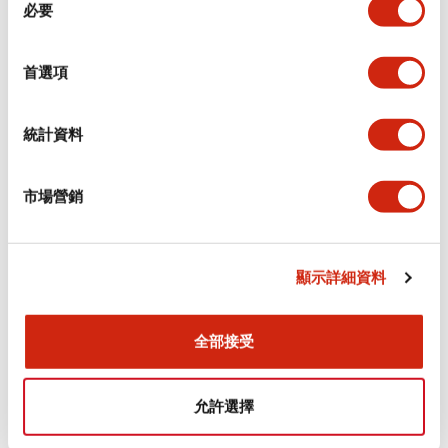
環境規範
必要
意
選
功能規格
擇
首選項
機械規格
統計資料
安裝和安裝規範
市場營銷
顯示詳細資料
文件和檔案
全部接受
型錄和宣傳手冊
認證與標準
允許選擇
Flush Silhouette LW系列 控制元件 (英文版)