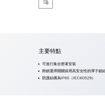
可程式控制器
可程式人機介面
工業乙太網路設備
瀏覽全部
自動識別
自動識別
感測器
瀏覽全部
行業
汽車
主要特點
工業機器人的潛在風險，從第三者角度徹底驗證
減少安全柵內的人身事故
可進行集合密著安裝
兼顧良好的視認性及減少維修工時
最適合小型裝置的安全對策
瀏覽全部
附鎖選擇開關採用高安全性的彈子鎖
工具機
防護結構為IP65（IEC60529）
降低機床成本的技巧簡單的讓人意外
尋找讓機床更小型化的可能性
從外觀設計的觀點提升機床的附加價值
預防導致機器故障的「瞬停」
3位置促動開關確保綜合加工中心機的安全性