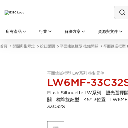
所有產品
所有產品
行業
解決方案
資源與文件
開關與指示燈
按鈕開關
首頁
開關與指示燈
按鈕開關
平面鑲嵌框型 按鈕開關
平面鑲嵌框型 
指示燈和蜂鳴器
瀏覽全部
安全與防爆
安全設備
防爆設備
平面鑲嵌框型 LW系列 控制元件
瀏覽全部
LW6MF-33C32
盤櫃
繼電器·計時器
Flush Silhouette LW系列 照光選擇
電源供應器
關 標準旋鈕型 45°-3位置 LW6MF
回路保護器
33C32S
LED照明裝置
端子台
瀏覽全部
自動化