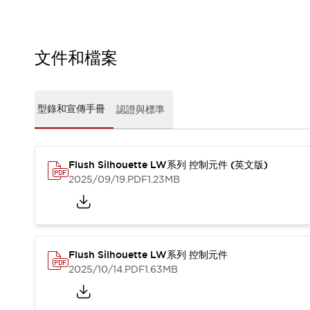
CAD檔
型錄和宣傳手冊
影片專區
選型系統
文件和檔案
軟體下載
邏輯模擬器
產品資安通知
型錄和宣傳手冊
認證與標準
最新消息
新聞中心
活動
Flush Silhouette LW系列 控制元件 (英文版)
促銷活動
2025/09/19
.PDF
1.23MB
部落格
支援
聯絡我們
服務據點
產品變更/停產通知
RoHS指令對應
Flush Silhouette LW系列 控制元件
認證與標準
2025/10/14
.PDF
1.63MB