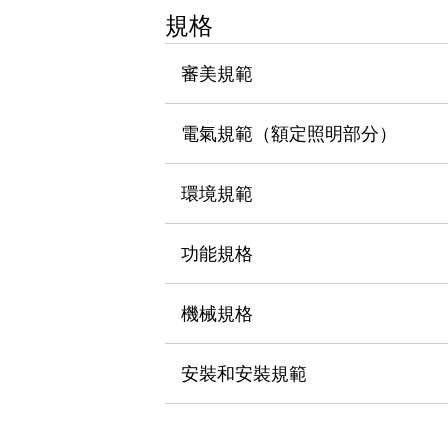
瀏覽全部
規格
機器人
使人機協作更安全、更高效
審美規範
發揮協作機器人潛力的安全措施
瀏覽全部
半導體
電氣規範（額定照明部分）
提高半導體製造裝置設計自由度的方法
瞬間完成開關的更換，避免停機時間拉長
充分對應安全標準
瀏覽全部
環境規範
瀏覽全部
解決方案
功能規格
IIoT（工業物聯網）
去面板化
RFID 認證
安全及其未來
機械規格
安全及其未來 | 解決⽅案
瀏覽全部
安裝和安裝規範
從基礎了解安全元件
瀏覽全部
資源與文件