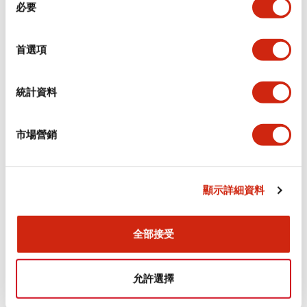
環境規範
必要
意
選
功能規格
擇
首選項
機械規格
統計資料
安裝和安裝規範
市場營銷
顯示詳細資料
文件和檔案
全部接受
型錄和宣傳手冊
認證與標準
允許選擇
Flush Silhouette LW系列 控制元件 (英文版)