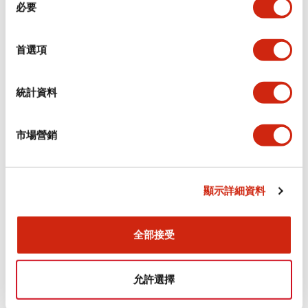
環境規範
必要
意
選
功能規格
擇
首選項
機械規格
統計資料
安裝和安裝規範
市場營銷
顯示詳細資料
文件和檔案
全部接受
型錄和宣傳手冊
CAD檔
認證與標準
允許選擇
Flush Silhouette LW系列 控制元件 (英文版)