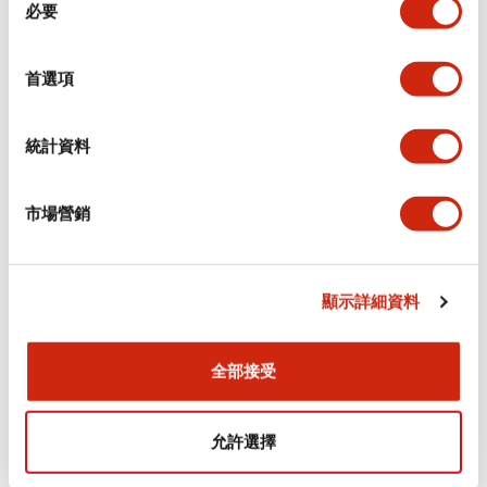
環境規範
必要
意
選
功能規格
擇
首選項
機械規格
統計資料
安裝和安裝規範
市場營銷
顯示詳細資料
文件和檔案
全部接受
型錄和宣傳手冊
CAD檔
認證與標準
允許選擇
Flush Silhouette LW系列 控制元件 (英文版)