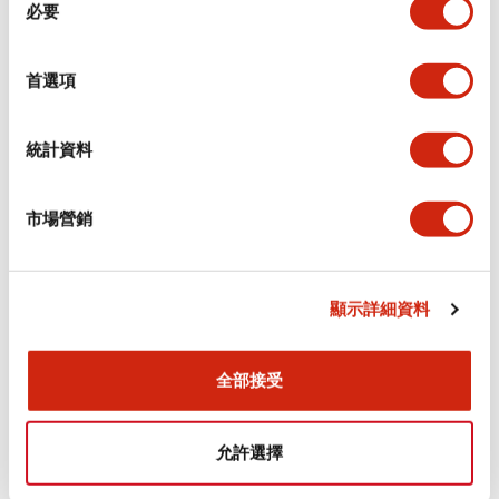
環境規範
必要
意
選
功能規格
擇
首選項
機械規格
統計資料
安裝和安裝規範
市場營銷
顯示詳細資料
文件和檔案
全部接受
型錄和宣傳手冊
CAD檔
認證與標準
技術文件
允許選擇
Flush Silhouette LW系列 控制元件 (英文版)