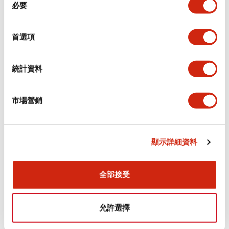
環境規範
必要
意
選
功能規格
擇
首選項
機械規格
統計資料
安裝和安裝規範
市場營銷
顯示詳細資料
文件和檔案
全部接受
型錄和宣傳手冊
認證與標準
允許選擇
Flush Silhouette LW系列 控制元件 (英文版)