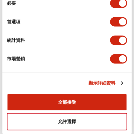
環境規範
必要
意
選
功能規格
擇
首選項
機械規格
統計資料
安裝和安裝規範
市場營銷
顯示詳細資料
文件和檔案
全部接受
型錄和宣傳手冊
認證與標準
允許選擇
Flush Silhouette LW系列 控制元件 (英文版)