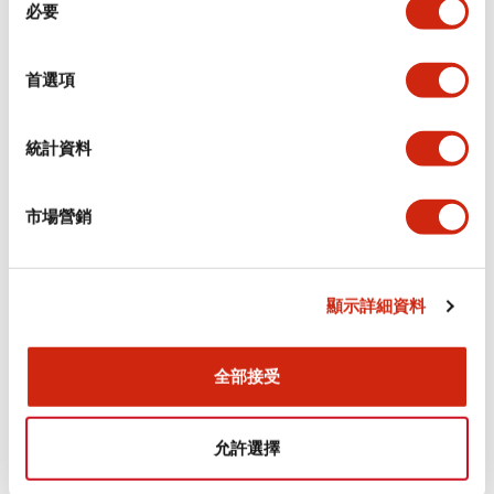
環境規範
必要
意
選
功能規格
擇
首選項
機械規格
統計資料
安裝和安裝規範
市場營銷
顯示詳細資料
文件和檔案
全部接受
型錄和宣傳手冊
認證與標準
允許選擇
Flush Silhouette LW系列 控制元件 (英文版)