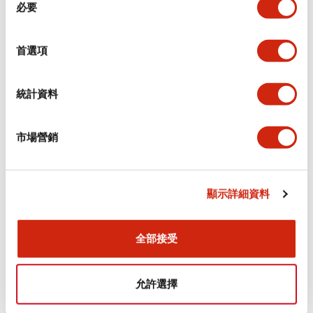
環境規範
必要
意
選
功能規格
擇
首選項
機械規格
統計資料
安裝和安裝規範
市場營銷
顯示詳細資料
文件和檔案
全部接受
型錄和宣傳手冊
認證與標準
允許選擇
Flush Silhouette LW系列 控制元件 (英文版)