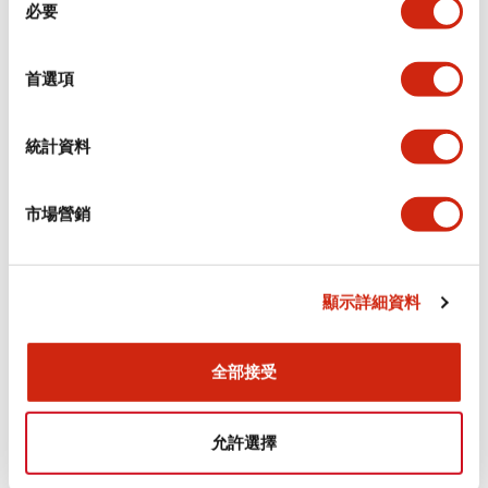
環境規範
必要
意
選
功能規格
擇
首選項
機械規格
統計資料
安裝和安裝規範
市場營銷
顯示詳細資料
文件和檔案
全部接受
型錄和宣傳手冊
CAD檔
認證與標準
允許選擇
Flush Silhouette LW系列 控制元件 (英文版)