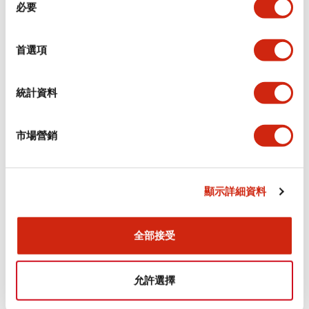
環境規範
必要
意
選
功能規格
擇
首選項
機械規格
統計資料
安裝和安裝規範
市場營銷
顯示詳細資料
文件和檔案
全部接受
型錄和宣傳手冊
CAD檔
認證與標準
允許選擇
Flush Silhouette LW系列 控制元件 (英文版)