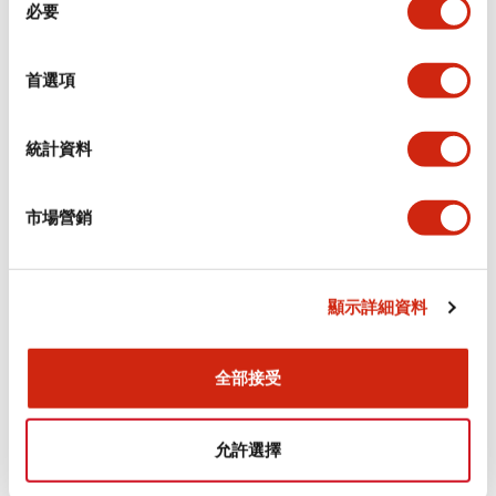
環境規範
必要
意
選
功能規格
擇
首選項
機械規格
統計資料
安裝和安裝規範
市場營銷
顯示詳細資料
文件和檔案
全部接受
型錄和宣傳手冊
認證與標準
允許選擇
Flush Silhouette LW系列 控制元件 (英文版)