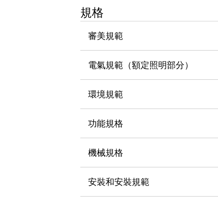
瀏覽全部
規格
機器人
使人機協作更安全、更高效
審美規範
發揮協作機器人潛力的安全措施
瀏覽全部
半導體
電氣規範（額定照明部分）
提高半導體製造裝置設計自由度的方法
瞬間完成開關的更換，避免停機時間拉長
充分對應安全標準
瀏覽全部
環境規範
瀏覽全部
解決方案
功能規格
IIoT（工業物聯網）
去面板化
RFID 認證
安全及其未來
機械規格
安全及其未來 | 解決⽅案
瀏覽全部
安裝和安裝規範
從基礎了解安全元件
瀏覽全部
資源與文件