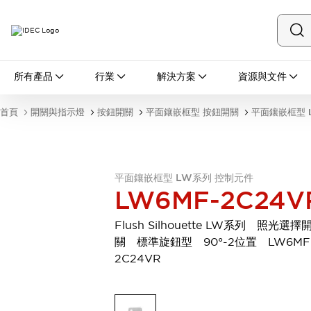
所有產品
所有產品
行業
解決方案
資源與文件
開關與指示燈
按鈕開關
首頁
開關與指示燈
按鈕開關
平面鑲嵌框型 按鈕開關
平面鑲嵌框型 
指示燈和蜂鳴器
瀏覽全部
安全與防爆
安全設備
防爆設備
平面鑲嵌框型 LW系列 控制元件
瀏覽全部
LW6MF-2C24V
盤櫃
繼電器·計時器
Flush Silhouette LW系列 照光選擇
電源供應器
關 標準旋鈕型 90°-2位置 LW6MF
回路保護器
2C24VR
LED照明裝置
端子台
瀏覽全部
自動化