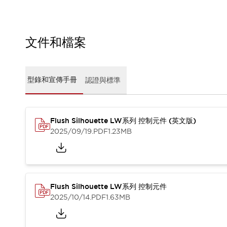
CAD檔
型錄和宣傳手冊
影片專區
選型系統
文件和檔案
軟體下載
邏輯模擬器
產品資安通知
型錄和宣傳手冊
認證與標準
最新消息
新聞中心
活動
Flush Silhouette LW系列 控制元件 (英文版)
促銷活動
2025/09/19
.PDF
1.23MB
部落格
支援
聯絡我們
服務據點
產品變更/停產通知
RoHS指令對應
Flush Silhouette LW系列 控制元件
認證與標準
2025/10/14
.PDF
1.63MB