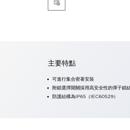
可程式控制器
可程式人機介面
工業乙太網路設備
瀏覽全部
自動識別
自動識別
感測器
瀏覽全部
行業
汽車
主要特點
工業機器人的潛在風險，從第三者角度徹底驗證
減少安全柵內的人身事故
可進行集合密著安裝
兼顧良好的視認性及減少維修工時
最適合小型裝置的安全對策
瀏覽全部
附鎖選擇開關採用高安全性的彈子鎖
工具機
防護結構為IP65（IEC60529）
降低機床成本的技巧簡單的讓人意外
尋找讓機床更小型化的可能性
從外觀設計的觀點提升機床的附加價值
預防導致機器故障的「瞬停」
3位置促動開關確保綜合加工中心機的安全性