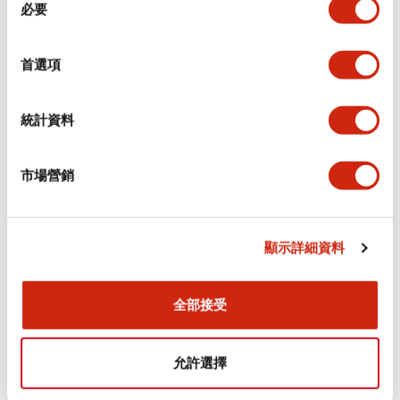
環境規範
必要
意
選
功能規格
擇
首選項
機械規格
統計資料
安裝和安裝規範
市場營銷
顯示詳細資料
文件和檔案
全部接受
型錄和宣傳手冊
認證與標準
允許選擇
Flush Silhouette LW系列 控制元件 (英文版)