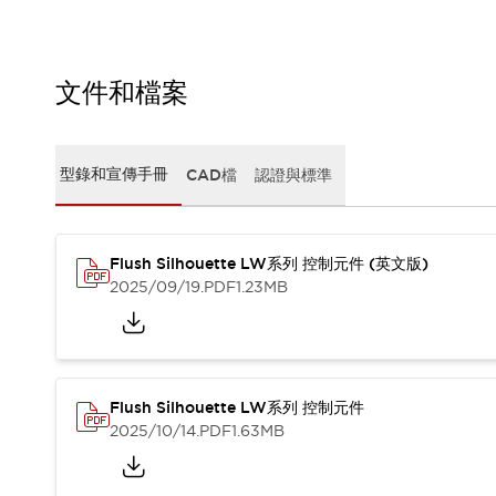
CAD檔
型錄和宣傳手冊
影片專區
選型系統
文件和檔案
軟體下載
邏輯模擬器
產品資安通知
型錄和宣傳手冊
CAD檔
認證與標準
最新消息
新聞中心
活動
Flush Silhouette LW系列 控制元件 (英文版)
促銷活動
2025/09/19
.PDF
1.23MB
部落格
支援
聯絡我們
服務據點
產品變更/停產通知
RoHS指令對應
Flush Silhouette LW系列 控制元件
認證與標準
2025/10/14
.PDF
1.63MB