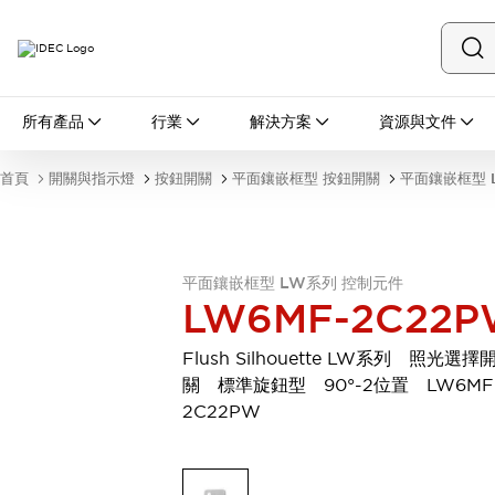
所有產品
所有產品
行業
解決方案
資源與文件
開關與指示燈
按鈕開關
首頁
開關與指示燈
按鈕開關
平面鑲嵌框型 按鈕開關
平面鑲嵌框型 
指示燈和蜂鳴器
瀏覽全部
安全與防爆
安全設備
防爆設備
平面鑲嵌框型 LW系列 控制元件
瀏覽全部
LW6MF-2C22
盤櫃
繼電器·計時器
Flush Silhouette LW系列 照光選擇
電源供應器
關 標準旋鈕型 90°-2位置 LW6MF
回路保護器
2C22PW
LED照明裝置
端子台
瀏覽全部
自動化