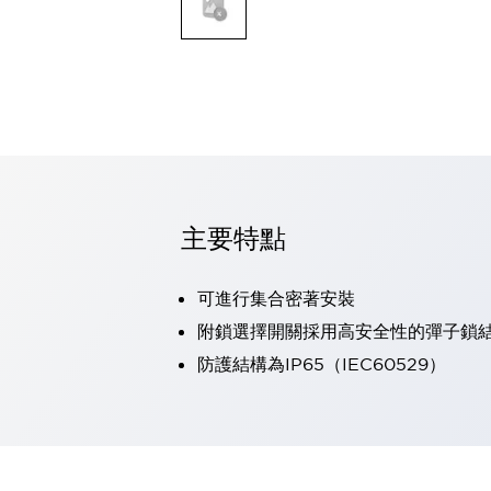
可程式控制器
可程式人機介面
工業乙太網路設備
瀏覽全部
自動識別
自動識別
感測器
瀏覽全部
行業
汽車
主要特點
工業機器人的潛在風險，從第三者角度徹底驗證
減少安全柵內的人身事故
可進行集合密著安裝
兼顧良好的視認性及減少維修工時
最適合小型裝置的安全對策
瀏覽全部
附鎖選擇開關採用高安全性的彈子鎖
工具機
防護結構為IP65（IEC60529）
降低機床成本的技巧簡單的讓人意外
尋找讓機床更小型化的可能性
從外觀設計的觀點提升機床的附加價值
預防導致機器故障的「瞬停」
3位置促動開關確保綜合加工中心機的安全性