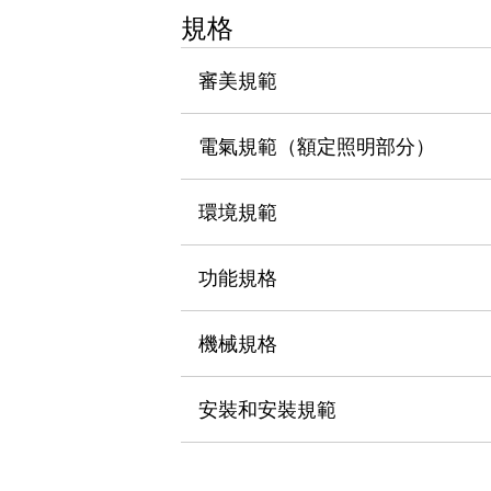
瀏覽全部
規格
機器人
使人機協作更安全、更高效
審美規範
發揮協作機器人潛力的安全措施
瀏覽全部
半導體
電氣規範（額定照明部分）
提高半導體製造裝置設計自由度的方法
瞬間完成開關的更換，避免停機時間拉長
充分對應安全標準
瀏覽全部
環境規範
瀏覽全部
解決方案
功能規格
IIoT（工業物聯網）
去面板化
RFID 認證
安全及其未來
機械規格
安全及其未來 | 解決⽅案
瀏覽全部
安裝和安裝規範
從基礎了解安全元件
瀏覽全部
資源與文件