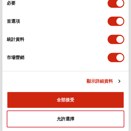
環境規範
必要
意
選
功能規格
擇
首選項
機械規格
統計資料
安裝和安裝規範
市場營銷
顯示詳細資料
文件和檔案
全部接受
型錄和宣傳手冊
認證與標準
允許選擇
Flush Silhouette LW系列 控制元件 (英文版)