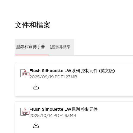
CAD檔
型錄和宣傳手冊
影片專區
選型系統
文件和檔案
軟體下載
邏輯模擬器
產品資安通知
型錄和宣傳手冊
認證與標準
最新消息
新聞中心
活動
Flush Silhouette LW系列 控制元件 (英文版)
促銷活動
2025/09/19
.PDF
1.23MB
部落格
支援
聯絡我們
服務據點
產品變更/停產通知
RoHS指令對應
Flush Silhouette LW系列 控制元件
認證與標準
2025/10/14
.PDF
1.63MB