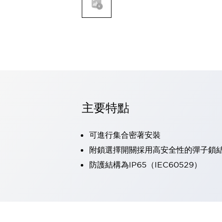
可程式控制器
可程式人機介面
工業乙太網路設備
瀏覽全部
自動識別
自動識別
感測器
瀏覽全部
行業
汽車
主要特點
工業機器人的潛在風險，從第三者角度徹底驗證
減少安全柵內的人身事故
可進行集合密著安裝
兼顧良好的視認性及減少維修工時
最適合小型裝置的安全對策
瀏覽全部
附鎖選擇開關採用高安全性的彈子鎖
工具機
防護結構為IP65（IEC60529）
降低機床成本的技巧簡單的讓人意外
尋找讓機床更小型化的可能性
從外觀設計的觀點提升機床的附加價值
預防導致機器故障的「瞬停」
3位置促動開關確保綜合加工中心機的安全性