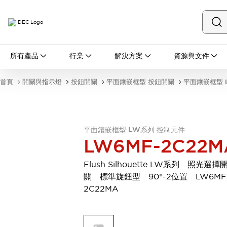
所有產品
所有產品
行業
解決方案
資源與文件
開關與指示燈
按鈕開關
首頁
開關與指示燈
按鈕開關
平面鑲嵌框型 按鈕開關
平面鑲嵌框型 
指示燈和蜂鳴器
瀏覽全部
安全與防爆
安全設備
防爆設備
平面鑲嵌框型 LW系列 控制元件
瀏覽全部
LW6MF-2C22M
盤櫃
繼電器·計時器
Flush Silhouette LW系列 照光選擇
電源供應器
關 標準旋鈕型 90°-2位置 LW6MF
回路保護器
2C22MA
LED照明裝置
端子台
瀏覽全部
自動化