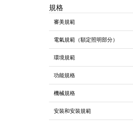
瀏覽全部
規格
機器人
使人機協作更安全、更高效
審美規範
發揮協作機器人潛力的安全措施
瀏覽全部
半導體
電氣規範（額定照明部分）
提高半導體製造裝置設計自由度的方法
瞬間完成開關的更換，避免停機時間拉長
充分對應安全標準
瀏覽全部
環境規範
瀏覽全部
解決方案
功能規格
IIoT（工業物聯網）
去面板化
RFID 認證
安全及其未來
機械規格
安全及其未來 | 解決⽅案
瀏覽全部
安裝和安裝規範
從基礎了解安全元件
瀏覽全部
資源與文件