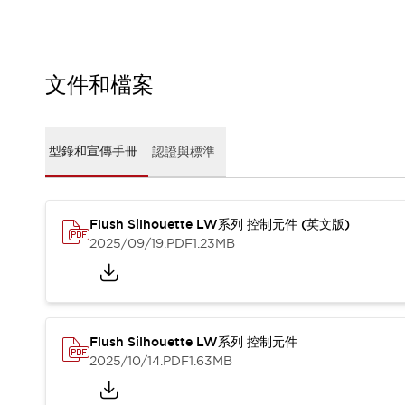
CAD檔
型錄和宣傳手冊
影片專區
選型系統
文件和檔案
軟體下載
邏輯模擬器
產品資安通知
型錄和宣傳手冊
認證與標準
最新消息
新聞中心
活動
促銷活動
Flush Silhouette LW系列 控制元件 (英文版)
部落格
2025/09/19
.PDF
1.23MB
支援
聯絡我們
服務據點
產品變更/停產通知
RoHS指令對應
Flush Silhouette LW系列 控制元件
認證與標準
2025/10/14
.PDF
1.63MB