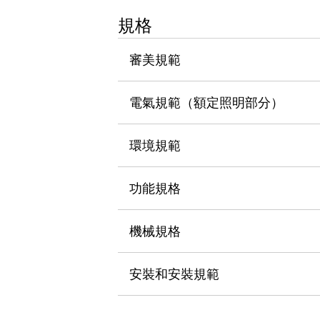
瀏覽全部
規格
機器人
使人機協作更安全、更高效
審美規範
發揮協作機器人潛力的安全措施
瀏覽全部
半導體
提高半導體製造裝置設計自由度的方法
電氣規範（額定照明部分）
瞬間完成開關的更換，避免停機時間拉長
充分對應安全標準
瀏覽全部
環境規範
瀏覽全部
解決方案
IIoT（工業物聯網）
功能規格
去面板化
RFID 認證
安全及其未來
機械規格
安全及其未來 | 解決⽅案
瀏覽全部
從基礎了解安全元件
安裝和安裝規範
瀏覽全部
資源與文件