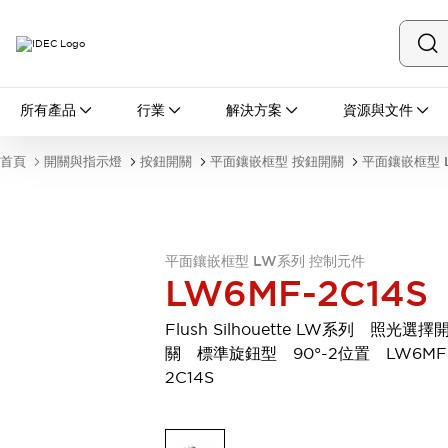
所有產品
所有產品
行業
解決方案
資源與文件
開關與指示燈
按鈕開關
首頁
開關與指示燈
按鈕開關
平面鑲嵌框型 按鈕開關
平面鑲嵌框型 
指示燈和蜂鳴器
瀏覽全部
安全與防爆
安全設備
防爆設備
平面鑲嵌框型 LW系列 控制元件
瀏覽全部
LW6MF-2C14S
盤櫃
繼電器·計時器
Flush Silhouette LW系列 照光選擇
電源供應器
關 標準旋鈕型 90°-2位置 LW6MF
回路保護器
2C14S
LED照明裝置
端子台
瀏覽全部
自動化