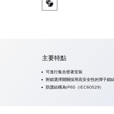
可程式控制器
可程式人機介面
工業乙太網路設備
瀏覽全部
自動識別
自動識別
感測器
瀏覽全部
行業
汽車
主要特點
工業機器人的潛在風險，從第三者角度徹底驗證
減少安全柵內的人身事故
兼顧良好的視認性及減少維修工時
可進行集合密著安裝
最適合小型裝置的安全對策
瀏覽全部
附鎖選擇開關採用高安全性的彈子鎖
工具機
防護結構為IP65（IEC60529）
降低機床成本的技巧簡單的讓人意外
尋找讓機床更小型化的可能性
從外觀設計的觀點提升機床的附加價值
預防導致機器故障的「瞬停」
3位置促動開關確保綜合加工中心機的安全性