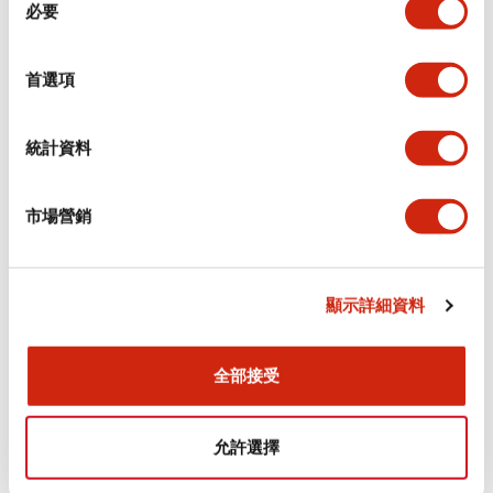
環境規範
必要
意
選
功能規格
擇
首選項
機械規格
統計資料
安裝和安裝規範
市場營銷
顯示詳細資料
文件和檔案
全部接受
型錄和宣傳手冊
認證與標準
允許選擇
Flush Silhouette LW系列 控制元件 (英文版)