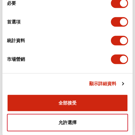
環境規範
必要
意
選
功能規格
擇
首選項
機械規格
統計資料
安裝和安裝規範
市場營銷
顯示詳細資料
文件和檔案
全部接受
型錄和宣傳手冊
認證與標準
允許選擇
Flush Silhouette LW系列 控制元件 (英文版)