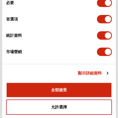
環境規範
必要
意
選
功能規格
擇
首選項
機械規格
統計資料
安裝和安裝規範
市場營銷
顯示詳細資料
文件和檔案
全部接受
型錄和宣傳手冊
認證與標準
允許選擇
Flush Silhouette LW系列 控制元件 (英文版)