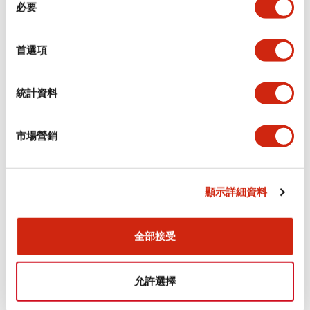
環境規範
必要
意
選
功能規格
擇
首選項
機械規格
統計資料
安裝和安裝規範
市場營銷
顯示詳細資料
文件和檔案
全部接受
型錄和宣傳手冊
CAD檔
認證與標準
允許選擇
Flush Silhouette LW系列 控制元件 (英文版)