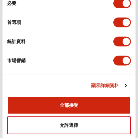
環境規範
必要
意
選
功能規格
擇
首選項
機械規格
統計資料
安裝和安裝規範
市場營銷
顯示詳細資料
文件和檔案
全部接受
型錄和宣傳手冊
認證與標準
允許選擇
Flush Silhouette LW系列 控制元件 (英文版)