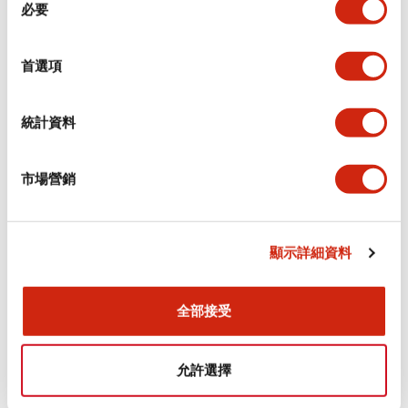
環境規範
必要
意
選
功能規格
擇
首選項
機械規格
統計資料
安裝和安裝規範
市場營銷
顯示詳細資料
文件和檔案
全部接受
型錄和宣傳手冊
認證與標準
允許選擇
Flush Silhouette LW系列 控制元件 (英文版)