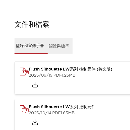
CAD檔
型錄和宣傳手冊
影片專區
選型系統
文件和檔案
軟體下載
邏輯模擬器
產品資安通知
型錄和宣傳手冊
認證與標準
最新消息
新聞中心
活動
Flush Silhouette LW系列 控制元件 (英文版)
促銷活動
2025/09/19
.PDF
1.23MB
部落格
支援
聯絡我們
服務據點
產品變更/停產通知
RoHS指令對應
Flush Silhouette LW系列 控制元件
認證與標準
2025/10/14
.PDF
1.63MB