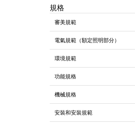
瀏覽全部
規格
機器人
使人機協作更安全、更高效
審美規範
發揮協作機器人潛力的安全措施
瀏覽全部
半導體
電氣規範（額定照明部分）
提高半導體製造裝置設計自由度的方法
瞬間完成開關的更換，避免停機時間拉長
充分對應安全標準
瀏覽全部
環境規範
瀏覽全部
解決方案
功能規格
IIoT（工業物聯網）
去面板化
RFID 認證
安全及其未來
機械規格
安全及其未來 | 解決⽅案
瀏覽全部
安裝和安裝規範
從基礎了解安全元件
瀏覽全部
資源與文件