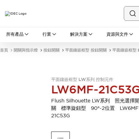
所有產品
所有產品
行業
解決方案
資源與文件
開關與指示燈
按鈕開關
首頁
開關與指示燈
按鈕開關
平面鑲嵌框型 按鈕開關
平面鑲嵌框型 
指示燈和蜂鳴器
瀏覽全部
安全與防爆
安全設備
防爆設備
平面鑲嵌框型 LW系列 控制元件
瀏覽全部
LW6MF-21C53
盤櫃
繼電器·計時器
Flush Silhouette LW系列 照光選擇
電源供應器
關 標準旋鈕型 90°-2位置 LW6MF
回路保護器
21C53G
LED照明裝置
端子台
瀏覽全部
自動化