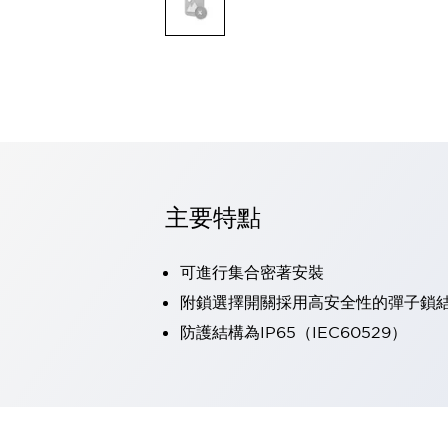
可程式控制器
可程式人機介面
工業乙太網路設備
瀏覽全部
自動識別
自動識別
感測器
瀏覽全部
行業
汽車
主要特點
工業機器人的潛在風險，從第三者角度徹底驗證
減少安全柵內的人身事故
可進行集合密著安裝
兼顧良好的視認性及減少維修工時
最適合小型裝置的安全對策
瀏覽全部
附鎖選擇開關採用高安全性的彈子鎖
工具機
防護結構為IP65（IEC60529）
降低機床成本的技巧簡單的讓人意外
尋找讓機床更小型化的可能性
從外觀設計的觀點提升機床的附加價值
預防導致機器故障的「瞬停」
3位置促動開關確保綜合加工中心機的安全性