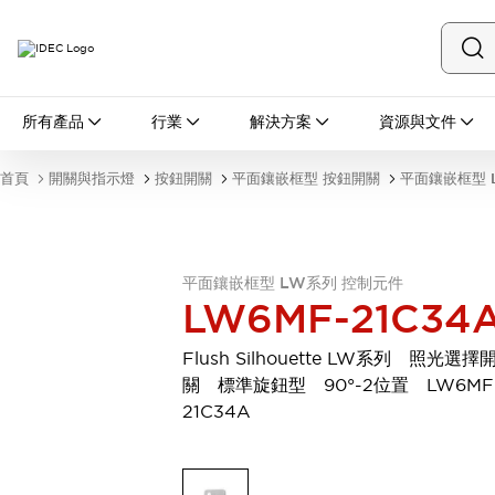
所有產品
所有產品
行業
解決方案
資源與文件
開關與指示燈
按鈕開關
首頁
開關與指示燈
按鈕開關
平面鑲嵌框型 按鈕開關
平面鑲嵌框型 
指示燈和蜂鳴器
瀏覽全部
安全與防爆
安全設備
防爆設備
平面鑲嵌框型 LW系列 控制元件
瀏覽全部
LW6MF-21C34
盤櫃
繼電器·計時器
Flush Silhouette LW系列 照光選擇
電源供應器
關 標準旋鈕型 90°-2位置 LW6MF
回路保護器
21C34A
LED照明裝置
端子台
瀏覽全部
自動化