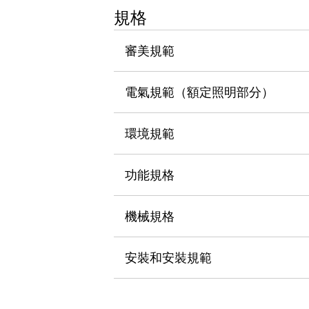
瀏覽全部
規格
機器人
使人機協作更安全、更高效
審美規範
發揮協作機器人潛力的安全措施
瀏覽全部
半導體
電氣規範（額定照明部分）
提高半導體製造裝置設計自由度的方法
瞬間完成開關的更換，避免停機時間拉長
充分對應安全標準
瀏覽全部
環境規範
瀏覽全部
解決方案
功能規格
IIoT（工業物聯網）
去面板化
RFID 認證
安全及其未來
機械規格
安全及其未來 | 解決⽅案
瀏覽全部
安裝和安裝規範
從基礎了解安全元件
瀏覽全部
資源與文件