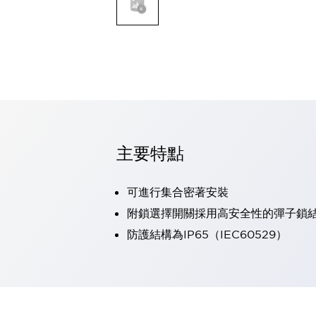
可程式控制器
可程式人機介面
工業乙太網路設備
瀏覽全部
自動識別
自動識別
感測器
瀏覽全部
行業
汽車
主要特點
工業機器人的潛在風險，從第三者角度徹底驗證
減少安全柵內的人身事故
可進行集合密著安裝
兼顧良好的視認性及減少維修工時
最適合小型裝置的安全對策
瀏覽全部
附鎖選擇開關採用高安全性的彈子鎖
工具機
防護結構為IP65（IEC60529）
降低機床成本的技巧簡單的讓人意外
尋找讓機床更小型化的可能性
從外觀設計的觀點提升機床的附加價值
預防導致機器故障的「瞬停」
3位置促動開關確保綜合加工中心機的安全性