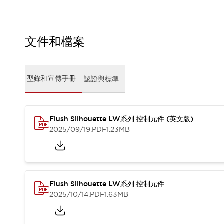
CAD檔
型錄和宣傳手冊
影片專區
選型系統
文件和檔案
軟體下載
邏輯模擬器
產品資安通知
型錄和宣傳手冊
認證與標準
最新消息
新聞中心
活動
Flush Silhouette LW系列 控制元件 (英文版)
促銷活動
2025/09/19
.PDF
1.23MB
部落格
支援
聯絡我們
服務據點
產品變更/停產通知
RoHS指令對應
Flush Silhouette LW系列 控制元件
認證與標準
2025/10/14
.PDF
1.63MB