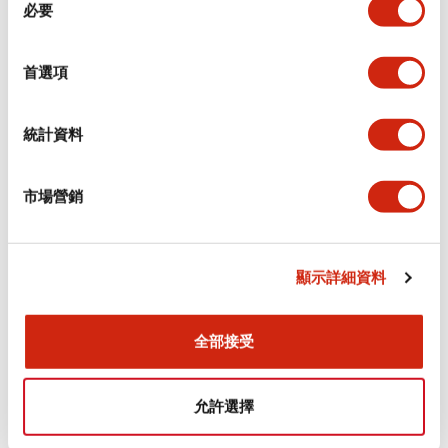
環境規範
必要
意
選
功能規格
擇
首選項
機械規格
統計資料
安裝和安裝規範
市場營銷
顯示詳細資料
文件和檔案
全部接受
型錄和宣傳手冊
認證與標準
允許選擇
Flush Silhouette LW系列 控制元件 (英文版)