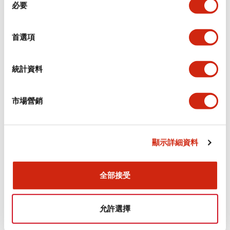
環境規範
必要
意
選
功能規格
擇
首選項
機械規格
統計資料
安裝和安裝規範
市場營銷
顯示詳細資料
文件和檔案
全部接受
型錄和宣傳手冊
認證與標準
允許選擇
Flush Silhouette LW系列 控制元件 (英文版)