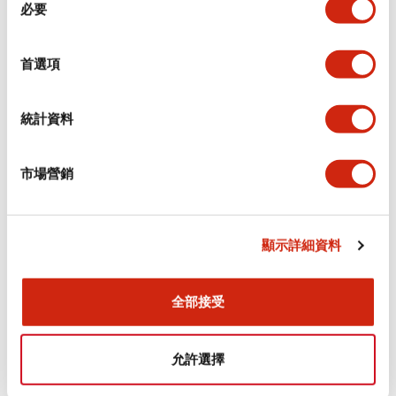
環境規範
必要
意
選
功能規格
擇
首選項
機械規格
統計資料
安裝和安裝規範
市場營銷
顯示詳細資料
文件和檔案
全部接受
型錄和宣傳手冊
認證與標準
允許選擇
Flush Silhouette LW系列 控制元件 (英文版)