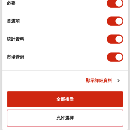
環境規範
必要
意
選
功能規格
擇
首選項
機械規格
統計資料
安裝和安裝規範
市場營銷
顯示詳細資料
文件和檔案
全部接受
型錄和宣傳手冊
CAD檔
認證與標準
允許選擇
Flush Silhouette LW系列 控制元件 (英文版)