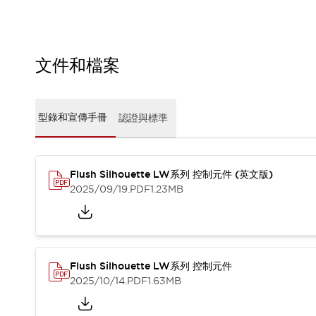
CAD檔
型錄和宣傳手冊
影片專區
選型系統
文件和檔案
軟體下載
邏輯模擬器
產品資安通知
型錄和宣傳手冊
認證與標準
最新消息
新聞中心
活動
促銷活動
Flush Silhouette LW系列 控制元件 (英文版)
部落格
2025/09/19
.PDF
1.23MB
支援
聯絡我們
服務據點
產品變更/停產通知
RoHS指令對應
Flush Silhouette LW系列 控制元件
認證與標準
2025/10/14
.PDF
1.63MB