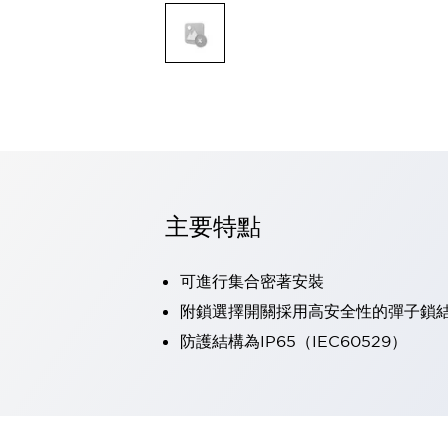
可程式控制器
可程式人機介面
工業乙太網路設備
瀏覽全部
自動識別
自動識別
感測器
瀏覽全部
行業
汽車
主要特點
工業機器人的潛在風險，從第三者角度徹底驗證
減少安全柵內的人身事故
兼顧良好的視認性及減少維修工時
可進行集合密著安裝
最適合小型裝置的安全對策
瀏覽全部
附鎖選擇開關採用高安全性的彈子鎖
工具機
防護結構為IP65（IEC60529）
降低機床成本的技巧簡單的讓人意外
尋找讓機床更小型化的可能性
從外觀設計的觀點提升機床的附加價值
預防導致機器故障的「瞬停」
3位置促動開關確保綜合加工中心機的安全性