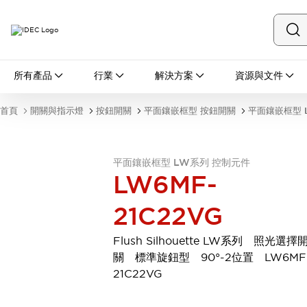
所有產品
所有產品
行業
解決方案
資源與文件
開關與指示燈
按鈕開關
首頁
開關與指示燈
按鈕開關
平面鑲嵌框型 按鈕開關
平面鑲嵌框型 
指示燈和蜂鳴器
瀏覽全部
安全與防爆
平面鑲嵌框型 LW系列 控制元件
安全設備
防爆設備
LW6MF-
瀏覽全部
盤櫃
21C22VG
繼電器·計時器
電源供應器
Flush Silhouette LW系列 照光選擇
回路保護器
關 標準旋鈕型 90°-2位置 LW6MF
LED照明裝置
21C22VG
端子台
瀏覽全部
自動化