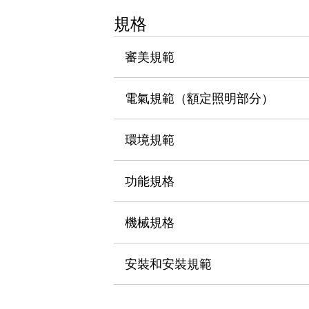
瀏覽全部
規格
機器人
使人機協作更安全、更高效
審美規範
發揮協作機器人潛力的安全措施
瀏覽全部
半導體
提高半導體製造裝置設計自由度的方法
電氣規範（額定照明部分）
瞬間完成開關的更換，避免停機時間拉長
充分對應安全標準
瀏覽全部
環境規範
瀏覽全部
解決方案
IIoT（工業物聯網）
功能規格
去面板化
RFID 認證
安全及其未來
機械規格
安全及其未來 | 解決⽅案
瀏覽全部
從基礎了解安全元件
安裝和安裝規範
瀏覽全部
資源與文件