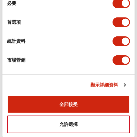
環境規範
必要
意
選
功能規格
擇
首選項
機械規格
統計資料
安裝和安裝規範
市場營銷
顯示詳細資料
文件和檔案
全部接受
型錄和宣傳手冊
CAD檔
認證與標準
允許選擇
Flush Silhouette LW系列 控制元件 (英文版)