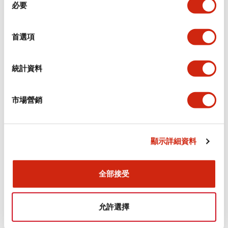
環境規範
必要
意
選
功能規格
擇
首選項
機械規格
統計資料
安裝和安裝規範
市場營銷
顯示詳細資料
文件和檔案
全部接受
型錄和宣傳手冊
認證與標準
允許選擇
Flush Silhouette LW系列 控制元件 (英文版)