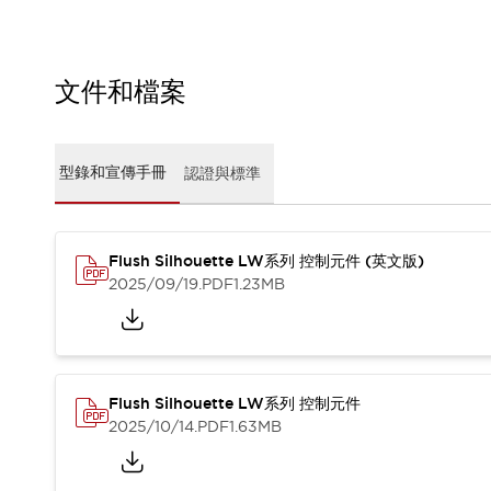
CAD檔
型錄和宣傳手冊
影片專區
選型系統
文件和檔案
軟體下載
邏輯模擬器
產品資安通知
型錄和宣傳手冊
認證與標準
最新消息
新聞中心
活動
Flush Silhouette LW系列 控制元件 (英文版)
促銷活動
2025/09/19
.PDF
1.23MB
部落格
支援
聯絡我們
服務據點
產品變更/停產通知
RoHS指令對應
Flush Silhouette LW系列 控制元件
認證與標準
2025/10/14
.PDF
1.63MB