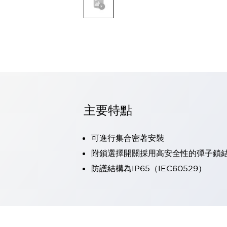
可程式控制器
可程式人機介面
工業乙太網路設備
瀏覽全部
自動識別
自動識別
感測器
瀏覽全部
行業
汽車
主要特點
工業機器人的潛在風險，從第三者角度徹底驗證
減少安全柵內的人身事故
可進行集合密著安裝
兼顧良好的視認性及減少維修工時
最適合小型裝置的安全對策
瀏覽全部
附鎖選擇開關採用高安全性的彈子鎖
工具機
防護結構為IP65（IEC60529）
降低機床成本的技巧簡單的讓人意外
尋找讓機床更小型化的可能性
從外觀設計的觀點提升機床的附加價值
預防導致機器故障的「瞬停」
3位置促動開關確保綜合加工中心機的安全性