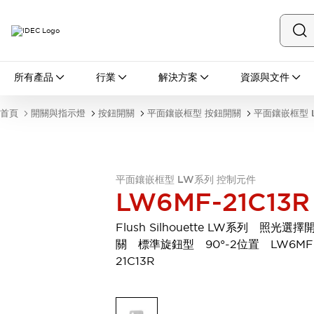
所有產品
所有產品
行業
解決方案
資源與文件
開關與指示燈
按鈕開關
首頁
開關與指示燈
按鈕開關
平面鑲嵌框型 按鈕開關
平面鑲嵌框型 
指示燈和蜂鳴器
瀏覽全部
安全與防爆
安全設備
防爆設備
平面鑲嵌框型 LW系列 控制元件
瀏覽全部
LW6MF-21C13R
盤櫃
繼電器·計時器
Flush Silhouette LW系列 照光選擇
電源供應器
關 標準旋鈕型 90°-2位置 LW6MF
回路保護器
21C13R
LED照明裝置
端子台
瀏覽全部
自動化