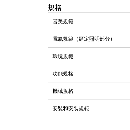
瀏覽全部
規格
機器人
使人機協作更安全、更高效
審美規範
發揮協作機器人潛力的安全措施
瀏覽全部
半導體
電氣規範（額定照明部分）
提高半導體製造裝置設計自由度的方法
瞬間完成開關的更換，避免停機時間拉長
充分對應安全標準
瀏覽全部
環境規範
瀏覽全部
解決方案
功能規格
IIoT（工業物聯網）
去面板化
RFID 認證
安全及其未來
機械規格
安全及其未來 | 解決⽅案
瀏覽全部
安裝和安裝規範
從基礎了解安全元件
瀏覽全部
資源與文件