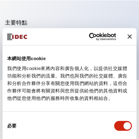
主要特點
可進行集合密著安裝
附鎖選擇開關採用高安全性的彈子鎖結構
防護結構為IP65（IEC60529）
本網站使用cookie
我們使用cookie來將內容和廣告個人化，以提供社交媒體
功能和分析我們的流量。我們也與我們的社交媒體、廣告
和分析合作夥伴分享有關您使用我們網站的資料，這些合
作夥伴可能會將有關資料與您所提供給他們的其他資料或
+
規格
顯示全部
他們從您使用他們的服務時所收集的資料相結合。
審美規範
同
環境規範
必要
意
選