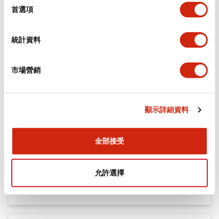
機械規格
擇
首選項
安裝和安裝規範
統計資料
市場營銷
文件和檔案
顯示詳細資料
型錄和宣傳手冊
認證與標準
全部接受
Flush Silhouette LW系列 控制元件 (英文版)
允許選擇
2025/09/19
.PDF
1.23MB