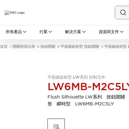
所有產品
所有產品
行業
解決方案
資源與文件
開關與指示燈
按鈕開關
首頁
開關與指示燈
按鈕開關
平面鑲嵌框型 按鈕開關
平面鑲嵌框型 
指示燈和蜂鳴器
瀏覽全部
安全與防爆
安全設備
防爆設備
瀏覽全部
平面鑲嵌框型 LW系列 控制元件
LW6MB-M2C5L
盤櫃
繼電器·計時器
Flush Silhouette LW系列 按鈕開關
電源供應器
形 瞬時型 LW6MB-M2C5LY
回路保護器
LED照明裝置
端子台
瀏覽全部
自動化