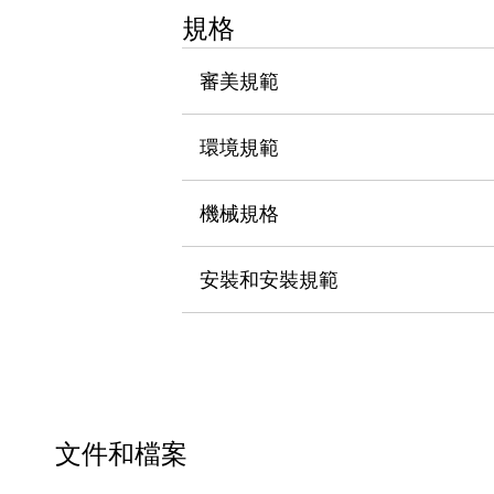
瀏覽全部
規格
機器人
使人機協作更安全、更高效
審美規範
發揮協作機器人潛力的安全措施
瀏覽全部
半導體
環境規範
提高半導體製造裝置設計自由度的方法
瞬間完成開關的更換，避免停機時間拉長
充分對應安全標準
瀏覽全部
機械規格
瀏覽全部
解決方案
安裝和安裝規範
IIoT（工業物聯網）
去面板化
RFID 認證
安全及其未來
安全及其未來 | 解決⽅案
瀏覽全部
從基礎了解安全元件
瀏覽全部
文件和檔案
資源與文件