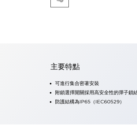
可程式控制器
可程式人機介面
工業乙太網路設備
瀏覽全部
自動識別
自動識別
感測器
瀏覽全部
行業
汽車
主要特點
工業機器人的潛在風險，從第三者角度徹底驗證
減少安全柵內的人身事故
可進行集合密著安裝
兼顧良好的視認性及減少維修工時
最適合小型裝置的安全對策
瀏覽全部
附鎖選擇開關採用高安全性的彈子鎖
工具機
防護結構為IP65（IEC60529）
降低機床成本的技巧簡單的讓人意外
尋找讓機床更小型化的可能性
從外觀設計的觀點提升機床的附加價值
預防導致機器故障的「瞬停」
3位置促動開關確保綜合加工中心機的安全性