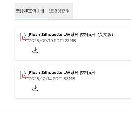
CAD檔
型錄和宣傳手冊
型錄和宣傳手冊
認證與標準
影片專區
選型系統
軟體下載
Flush Silhouette LW系列 控制元件 (英文版)
邏輯模擬器
2025/09/19
.PDF
1.23MB
產品資安通知
最新消息
新聞中心
活動
促銷活動
Flush Silhouette LW系列 控制元件
部落格
2025/10/14
.PDF
1.63MB
支援
聯絡我們
服務據點
產品變更/停產通知
RoHS指令對應
認證與標準