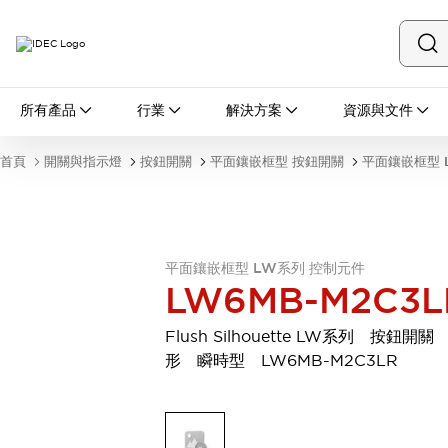
所有產品
所有產品
行業
解決方案
資源與文件
開關與指示燈
按鈕開關
首頁
開關與指示燈
按鈕開關
平面鑲嵌框型 按鈕開關
平面鑲嵌框型 
指示燈和蜂鳴器
瀏覽全部
安全與防爆
安全設備
防爆設備
瀏覽全部
平面鑲嵌框型 LW系列 控制元件
LW6MB-M2C3L
盤櫃
繼電器·計時器
Flush Silhouette LW系列 按鈕開關
電源供應器
形 瞬時型 LW6MB-M2C3LR
回路保護器
LED照明裝置
端子台
瀏覽全部
自動化