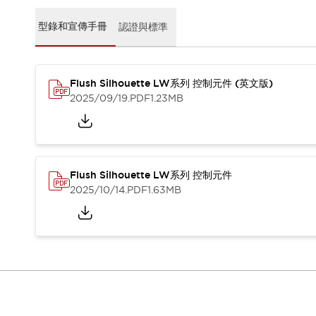
CAD檔
型錄和宣傳手冊
型錄和宣傳手冊
認證與標準
影片專區
選型系統
軟體下載
Flush Silhouette LW系列 控制元件 (英文版)
邏輯模擬器
2025/09/19
.PDF
1.23MB
產品資安通知
最新消息
新聞中心
活動
促銷活動
Flush Silhouette LW系列 控制元件
部落格
2025/10/14
.PDF
1.63MB
支援
聯絡我們
服務據點
產品變更/停產通知
RoHS指令對應
認證與標準