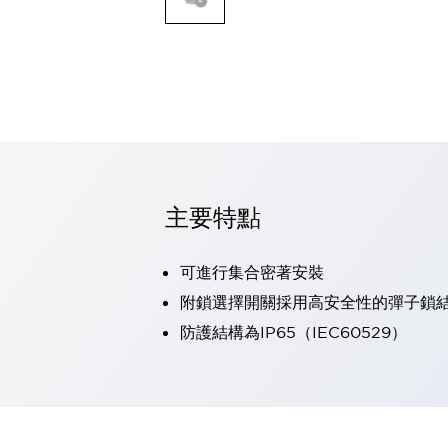
可程式控制器
可程式人機介面
工業乙太網路設備
瀏覽全部
自動識別
自動識別
感測器
瀏覽全部
行業
汽車
主要特點
工業機器人的潛在風險，從第三者角度徹底驗證
減少安全柵內的人身事故
可進行集合密著安裝
兼顧良好的視認性及減少維修工時
最適合小型裝置的安全對策
瀏覽全部
附鎖選擇開關採用高安全性的彈子鎖
工具機
防護結構為IP65（IEC60529）
降低機床成本的技巧簡單的讓人意外
尋找讓機床更小型化的可能性
從外觀設計的觀點提升機床的附加價值
預防導致機器故障的「瞬停」
3位置促動開關確保綜合加工中心機的安全性