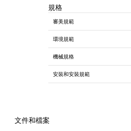
瀏覽全部
規格
機器人
使人機協作更安全、更高效
審美規範
發揮協作機器人潛力的安全措施
瀏覽全部
半導體
環境規範
提高半導體製造裝置設計自由度的方法
瞬間完成開關的更換，避免停機時間拉長
充分對應安全標準
瀏覽全部
機械規格
瀏覽全部
解決方案
安裝和安裝規範
IIoT（工業物聯網）
去面板化
RFID 認證
安全及其未來
安全及其未來 | 解決⽅案
瀏覽全部
從基礎了解安全元件
瀏覽全部
文件和檔案
資源與文件