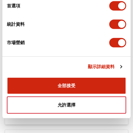
機械規格
擇
首選項
安裝和安裝規範
統計資料
市場營銷
文件和檔案
顯示詳細資料
型錄和宣傳手冊
認證與標準
全部接受
Flush Silhouette LW系列 控制元件 (英文版)
允許選擇
2025/09/19
.PDF
1.23MB