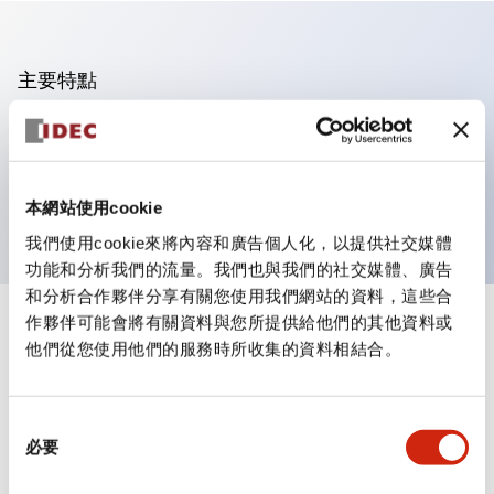
主要特點
可進行集合密著安裝
附鎖選擇開關採用高安全性的彈子鎖結構
防護結構為IP65（IEC60529）
本網站使用cookie
我們使用cookie來將內容和廣告個人化，以提供社交媒體
功能和分析我們的流量。我們也與我們的社交媒體、廣告
和分析合作夥伴分享有關您使用我們網站的資料，這些合
作夥伴可能會將有關資料與您所提供給他們的其他資料或
+
規格
顯示全部
他們從您使用他們的服務時所收集的資料相結合。
審美規範
同
環境規範
必要
意
選