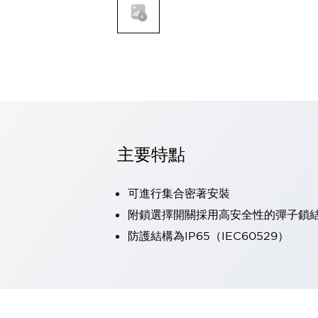
可程式控制器
可程式人機介面
工業乙太網路設備
瀏覽全部
自動識別
自動識別
感測器
瀏覽全部
行業
汽車
主要特點
工業機器人的潛在風險，從第三者角度徹底驗證
減少安全柵內的人身事故
可進行集合密著安裝
兼顧良好的視認性及減少維修工時
最適合小型裝置的安全對策
瀏覽全部
附鎖選擇開關採用高安全性的彈子鎖
工具機
防護結構為IP65（IEC60529）
降低機床成本的技巧簡單的讓人意外
尋找讓機床更小型化的可能性
從外觀設計的觀點提升機床的附加價值
預防導致機器故障的「瞬停」
3位置促動開關確保綜合加工中心機的安全性