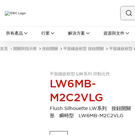
所有產品
所有產品
行業
解決方案
資源與文件
開關與指示燈
按鈕開關
首頁
開關與指示燈
按鈕開關
平面鑲嵌框型 按鈕開關
平面鑲嵌框型 
指示燈和蜂鳴器
瀏覽全部
安全與防爆
安全設備
防爆設備
平面鑲嵌框型 LW系列 控制元件
LW6MB-
瀏覽全部
盤櫃
M2C2VLG
繼電器·計時器
電源供應器
Flush Silhouette LW系列 按鈕開關
回路保護器
形 瞬時型 LW6MB-M2C2VLG
LED照明裝置
端子台
瀏覽全部
自動化