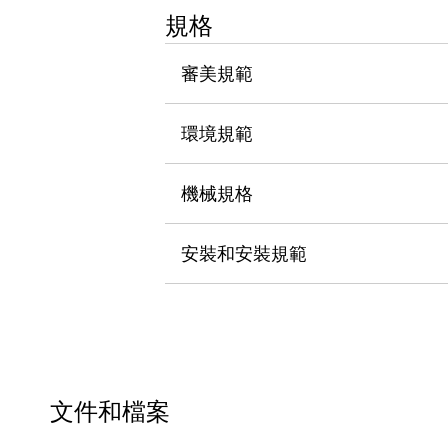
瀏覽全部
規格
機器人
使人機協作更安全、更高效
審美規範
發揮協作機器人潛力的安全措施
瀏覽全部
半導體
環境規範
提高半導體製造裝置設計自由度的方法
瞬間完成開關的更換，避免停機時間拉長
充分對應安全標準
瀏覽全部
機械規格
瀏覽全部
解決方案
安裝和安裝規範
IIoT（工業物聯網）
去面板化
RFID 認證
安全及其未來
安全及其未來 | 解決⽅案
瀏覽全部
從基礎了解安全元件
瀏覽全部
文件和檔案
資源與文件