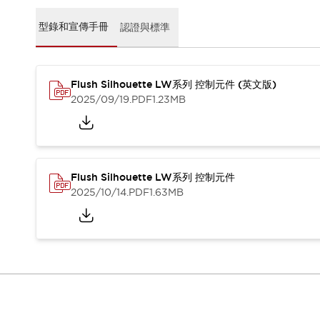
CAD檔
型錄和宣傳手冊
型錄和宣傳手冊
認證與標準
影片專區
選型系統
軟體下載
Flush Silhouette LW系列 控制元件 (英文版)
邏輯模擬器
2025/09/19
.PDF
1.23MB
產品資安通知
最新消息
新聞中心
活動
促銷活動
Flush Silhouette LW系列 控制元件
部落格
2025/10/14
.PDF
1.63MB
支援
聯絡我們
服務據點
產品變更/停產通知
RoHS指令對應
認證與標準