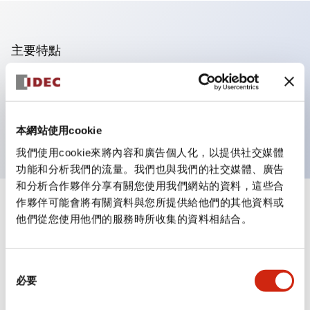
主要特點
可進行集合密著安裝
附鎖選擇開關採用高安全性的彈子鎖結構
防護結構為IP65（IEC60529）
本網站使用cookie
我們使用cookie來將內容和廣告個人化，以提供社交媒體
功能和分析我們的流量。我們也與我們的社交媒體、廣告
和分析合作夥伴分享有關您使用我們網站的資料，這些合
作夥伴可能會將有關資料與您所提供給他們的其他資料或
+
規格
顯示全部
他們從您使用他們的服務時所收集的資料相結合。
審美規範
同
環境規範
必要
意
選