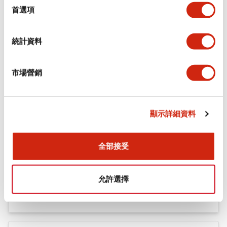
機械規格
擇
首選項
安裝和安裝規範
統計資料
市場營銷
文件和檔案
顯示詳細資料
型錄和宣傳手冊
CAD檔
認證與標準
全部接受
Flush Silhouette LW系列 控制元件 (英文版)
允許選擇
2025/09/19
.PDF
1.23MB