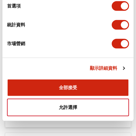
機械規格
擇
首選項
安裝和安裝規範
統計資料
市場營銷
文件和檔案
顯示詳細資料
型錄和宣傳手冊
CAD檔
認證與標準
全部接受
Flush Silhouette LW系列 控制元件 (英文版)
允許選擇
2025/09/19
.PDF
1.23MB