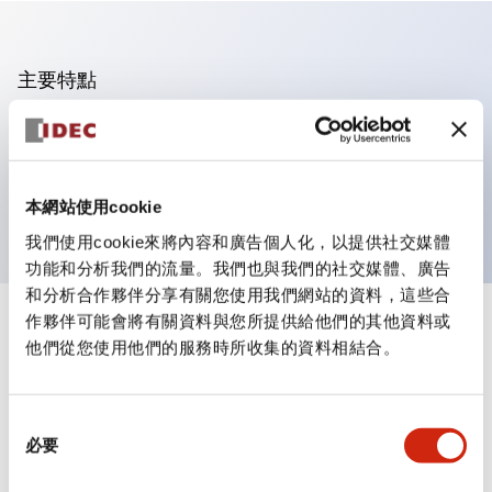
主要特點
可進行集合密著安裝
附鎖選擇開關採用高安全性的彈子鎖結構
防護結構為IP65（IEC60529）
本網站使用cookie
我們使用cookie來將內容和廣告個人化，以提供社交媒體
功能和分析我們的流量。我們也與我們的社交媒體、廣告
和分析合作夥伴分享有關您使用我們網站的資料，這些合
作夥伴可能會將有關資料與您所提供給他們的其他資料或
+
規格
顯示全部
他們從您使用他們的服務時所收集的資料相結合。
審美規範
同
環境規範
必要
意
選