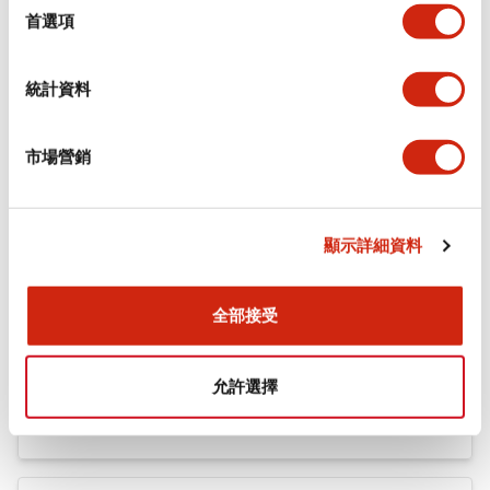
機械規格
擇
首選項
安裝和安裝規範
統計資料
市場營銷
文件和檔案
顯示詳細資料
型錄和宣傳手冊
認證與標準
全部接受
Flush Silhouette LW系列 控制元件 (英文版)
允許選擇
2025/09/19
.PDF
1.23MB