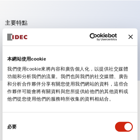
主要特點
可進行集合密著安裝
附鎖選擇開關採用高安全性的彈子鎖結構
防護結構為IP65（IEC60529）
本網站使用cookie
我們使用cookie來將內容和廣告個人化，以提供社交媒體
功能和分析我們的流量。我們也與我們的社交媒體、廣告
和分析合作夥伴分享有關您使用我們網站的資料，這些合
作夥伴可能會將有關資料與您所提供給他們的其他資料或
+
規格
顯示全部
他們從您使用他們的服務時所收集的資料相結合。
審美規範
同
環境規範
必要
意
選