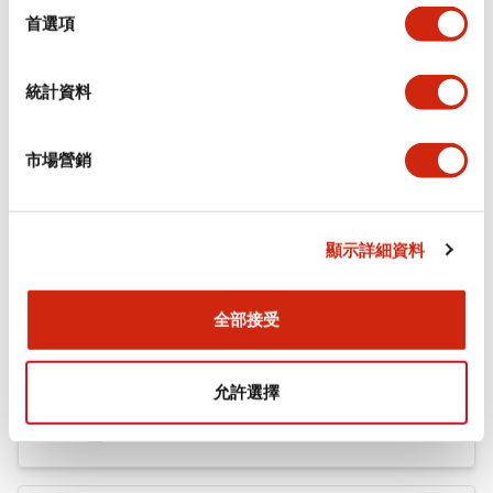
擇
機械規格
首選項
安裝和安裝規範
統計資料
市場營銷
文件和檔案
顯示詳細資料
型錄和宣傳手冊
認證與標準
全部接受
Flush Silhouette LW系列 控制元件 (英文版)
允許選擇
2025/09/19
.PDF
1.23MB