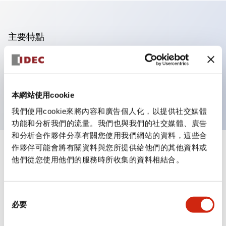
主要特點
可進行集合密著安裝
附鎖選擇開關採用高安全性的彈子鎖結構
防護結構為IP65（IEC60529）
本網站使用cookie
我們使用cookie來將內容和廣告個人化，以提供社交媒體
功能和分析我們的流量。我們也與我們的社交媒體、廣告
和分析合作夥伴分享有關您使用我們網站的資料，這些合
作夥伴可能會將有關資料與您所提供給他們的其他資料或
+
規格
顯示全部
他們從您使用他們的服務時所收集的資料相結合。
審美規範
同
環境規範
必要
意
選