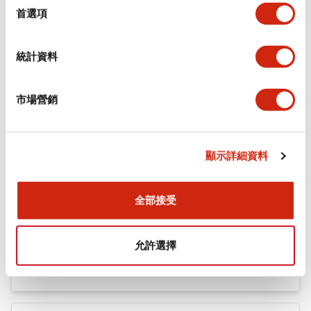
機械規格
擇
首選項
安裝和安裝規範
統計資料
市場營銷
文件和檔案
顯示詳細資料
型錄和宣傳手冊
認證與標準
全部接受
Flush Silhouette LW系列 控制元件 (英文版)
允許選擇
2025/09/19
.PDF
1.23MB