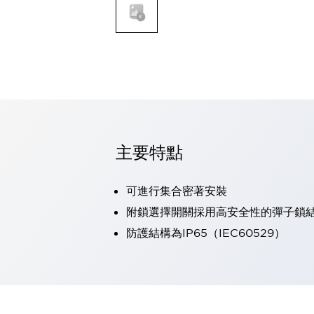
可程式控制器
可程式人機介面
工業乙太網路設備
瀏覽全部
自動識別
自動識別
感測器
瀏覽全部
行業
汽車
主要特點
工業機器人的潛在風險，從第三者角度徹底驗證
減少安全柵內的人身事故
可進行集合密著安裝
兼顧良好的視認性及減少維修工時
最適合小型裝置的安全對策
瀏覽全部
附鎖選擇開關採用高安全性的彈子鎖
工具機
防護結構為IP65（IEC60529）
降低機床成本的技巧簡單的讓人意外
尋找讓機床更小型化的可能性
從外觀設計的觀點提升機床的附加價值
預防導致機器故障的「瞬停」
3位置促動開關確保綜合加工中心機的安全性