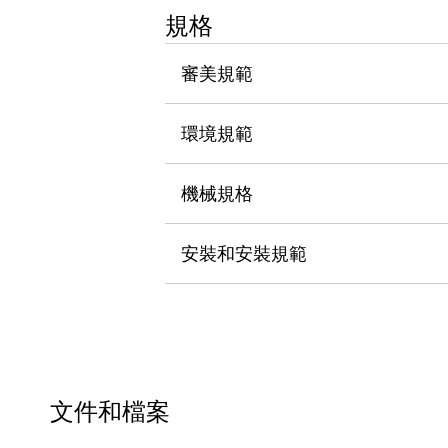
瀏覽全部
規格
機器人
使人機協作更安全、更高效
審美規範
發揮協作機器人潛力的安全措施
瀏覽全部
半導體
環境規範
提高半導體製造裝置設計自由度的方法
瞬間完成開關的更換，避免停機時間拉長
充分對應安全標準
瀏覽全部
機械規格
瀏覽全部
解決方案
安裝和安裝規範
IIoT（工業物聯網）
去面板化
RFID 認證
安全及其未來
安全及其未來 | 解決⽅案
瀏覽全部
從基礎了解安全元件
瀏覽全部
文件和檔案
資源與文件