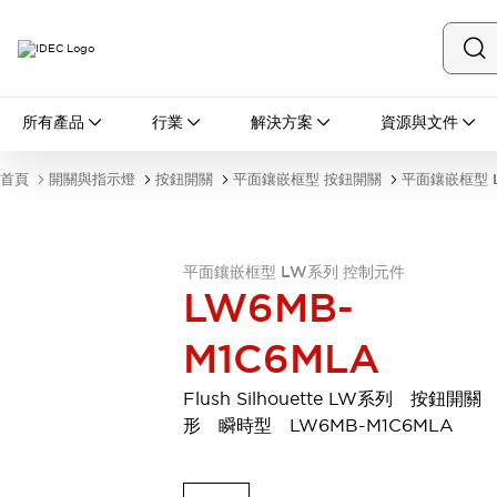
所有產品
所有產品
行業
解決方案
資源與文件
開關與指示燈
按鈕開關
首頁
開關與指示燈
按鈕開關
平面鑲嵌框型 按鈕開關
平面鑲嵌框型 
指示燈和蜂鳴器
瀏覽全部
安全與防爆
安全設備
防爆設備
平面鑲嵌框型 LW系列 控制元件
LW6MB-
瀏覽全部
盤櫃
M1C6MLA
繼電器·計時器
電源供應器
Flush Silhouette LW系列 按鈕開關
回路保護器
形 瞬時型 LW6MB-M1C6MLA
LED照明裝置
端子台
瀏覽全部
自動化