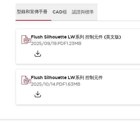
CAD檔
型錄和宣傳手冊
型錄和宣傳手冊
CAD檔
認證與標準
影片專區
選型系統
軟體下載
Flush Silhouette LW系列 控制元件 (英文版)
邏輯模擬器
2025/09/19
.PDF
1.23MB
產品資安通知
最新消息
新聞中心
活動
促銷活動
Flush Silhouette LW系列 控制元件
部落格
2025/10/14
.PDF
1.63MB
支援
聯絡我們
服務據點
產品變更/停產通知
RoHS指令對應
認證與標準