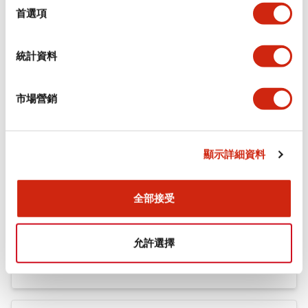
機械規格
擇
首選項
安裝和安裝規範
統計資料
市場營銷
文件和檔案
顯示詳細資料
型錄和宣傳手冊
認證與標準
全部接受
Flush Silhouette LW系列 控制元件 (英文版)
允許選擇
2025/09/19
.PDF
1.23MB