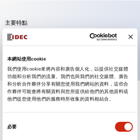
主要特點
可進行集合密著安裝
附鎖選擇開關採用高安全性的彈子鎖結構
防護結構為IP65（IEC60529）
本網站使用cookie
我們使用cookie來將內容和廣告個人化，以提供社交媒體
功能和分析我們的流量。我們也與我們的社交媒體、廣告
和分析合作夥伴分享有關您使用我們網站的資料，這些合
作夥伴可能會將有關資料與您所提供給他們的其他資料或
+
規格
顯示全部
他們從您使用他們的服務時所收集的資料相結合。
審美規範
同
環境規範
必要
意
選