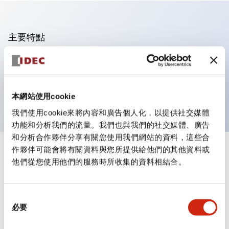
主要特點
可進行集合密著安裝
附鎖選擇開關採用高安全性的彈子鎖結構
防護結構為IP65（IEC60529）
本網站使用cookie
我們使用cookie來將內容和廣告個人化，以提供社交媒體
功能和分析我們的流量。我們也與我們的社交媒體、廣告
和分析合作夥伴分享有關您使用我們網站的資料，這些合
作夥伴可能會將有關資料與您所提供給他們的其他資料或
+
規格
顯示全部
他們從您使用他們的服務時所收集的資料相結合。
審美規範
同
環境規範
必要
意
選