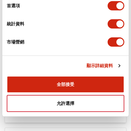
機械規格
擇
首選項
安裝和安裝規範
統計資料
市場營銷
文件和檔案
顯示詳細資料
型錄和宣傳手冊
認證與標準
全部接受
Flush Silhouette LW系列 控制元件 (英文版)
允許選擇
2025/09/19
.PDF
1.23MB